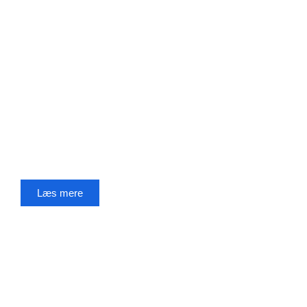
Et fællesejet
selskab
med en klar vision
Læs mere